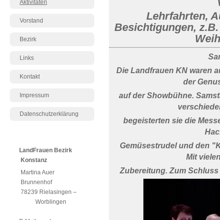
Aktivitäten
Lehrfahrten, 
Vorstand
Besichtigungen, z.B.
Weih
Bezirk
Sa
Links
Die Landfrauen KN waren au
Kontakt
der Genus
auf der Showbühne. Samstag
Impressum
verschiede
Datenschutzerklärung
begeisterten sie die Me
Hack
Gemüsestrudel und den "Kla
LandFrauen Bezirk
Mit viele
Konstanz
Zubereitung. Zum Schluss d
Martina Auer
Brunnenhof
78239 Rielasingen –
Worblingen