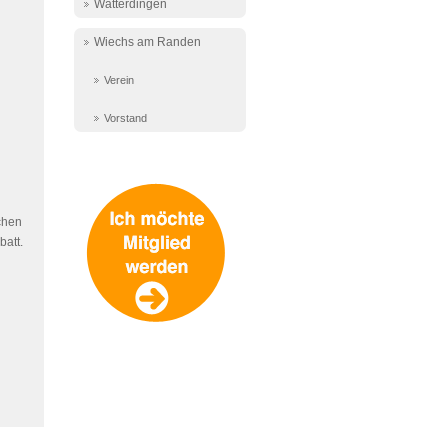
Watterdingen
Wiechs am Randen
Verein
Vorstand
chen
batt.