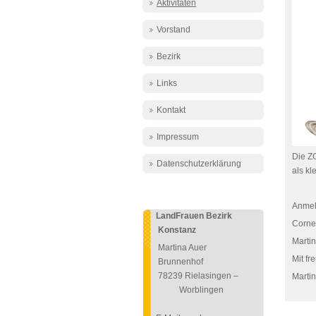
Aktivitäten
Vorstand
Bezirk
Links
Kontakt
Impressum
Die Z
Datenschutzerklärung
als kl
Anmel
LandFrauen Bezirk
Cornel
Konstanz
Marti
Martina Auer
Mit f
Brunnenhof
78239 Rielasingen –
Marti
Worblingen